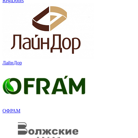
RegiDoors
ЛайнДор
ОФРАМ