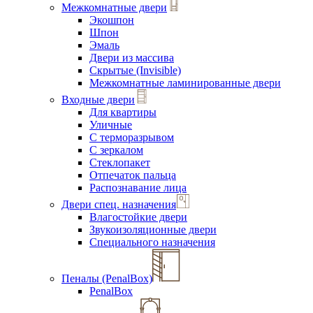
Межкомнатные двери
Экошпон
Шпон
Эмаль
Двери из массива
Скрытые (Invisible)
Межкомнатные ламинированные двери
Входные двери
Для квартиры
Уличные
С терморазрывом
С зеркалом
Стеклопакет
Отпечаток пальца
Распознавание лица
Двери спец. назначения
Влагостойкие двери
Звукоизоляционные двери
Специального назначения
Пеналы (PenalBox)
PenalBox