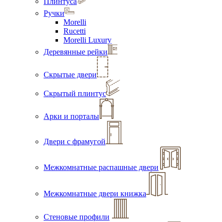
Плинтуса
Ручки
Morelli
Rucetti
Morelli Luxury
Деревянные рейки
Скрытые двери
Скрытый плинтус
Арки и порталы
Двери с фрамугой
Межкомнатные распашные двери
Межкомнатные двери книжка
Стеновые профили