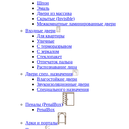
Шпон
Эмаль
Двери из массива
Скрытые (Invisible)
Межкомнатные ламинированные двери
Входные двери
Для квартиры
Уличные
С терморазрывом
С зеркалом
Стеклопакет
Отпечаток пальца
Распознавание лица
Двери спец. назначения
Влагостойкие двери
Звукоизоляционные двери
Специального назначения
Пеналы (PenalBox)
PenalBox
Арки и порталы