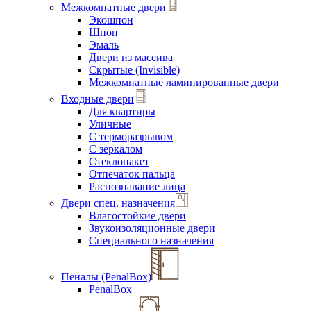
Межкомнатные двери
Экошпон
Шпон
Эмаль
Двери из массива
Скрытые (Invisible)
Межкомнатные ламинированные двери
Входные двери
Для квартиры
Уличные
С терморазрывом
С зеркалом
Стеклопакет
Отпечаток пальца
Распознавание лица
Двери спец. назначения
Влагостойкие двери
Звукоизоляционные двери
Специального назначения
Пеналы (PenalBox)
PenalBox