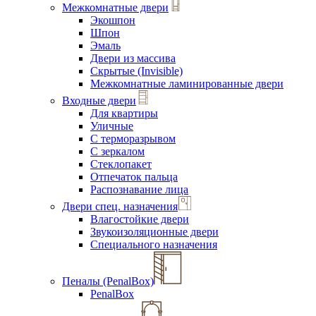
Межкомнатные двери
Экошпон
Шпон
Эмаль
Двери из массива
Скрытые (Invisible)
Межкомнатные ламинированные двери
Входные двери
Для квартиры
Уличные
С терморазрывом
С зеркалом
Стеклопакет
Отпечаток пальца
Распознавание лица
Двери спец. назначения
Влагостойкие двери
Звукоизоляционные двери
Специального назначения
Пеналы (PenalBox)
PenalBox