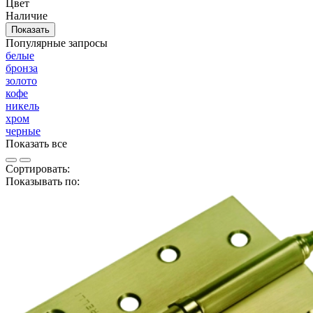
Цвет
Наличие
Показать
Популярные запросы
белые
бронза
золото
кофе
никель
хром
черные
Показать все
Сортировать:
Показывать по: