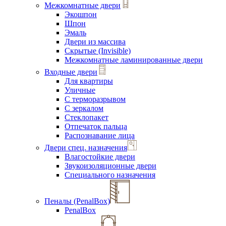
Межкомнатные двери
Экошпон
Шпон
Эмаль
Двери из массива
Скрытые (Invisible)
Межкомнатные ламинированные двери
Входные двери
Для квартиры
Уличные
С терморазрывом
С зеркалом
Стеклопакет
Отпечаток пальца
Распознавание лица
Двери спец. назначения
Влагостойкие двери
Звукоизоляционные двери
Специального назначения
Пеналы (PenalBox)
PenalBox