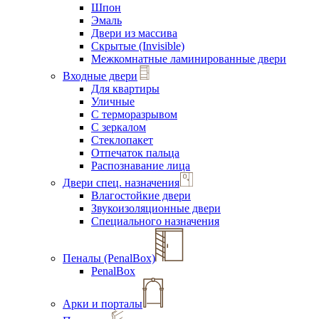
Шпон
Эмаль
Двери из массива
Скрытые (Invisible)
Межкомнатные ламинированные двери
Входные двери
Для квартиры
Уличные
С терморазрывом
С зеркалом
Стеклопакет
Отпечаток пальца
Распознавание лица
Двери спец. назначения
Влагостойкие двери
Звукоизоляционные двери
Специального назначения
Пеналы (PenalBox)
PenalBox
Арки и порталы