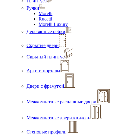
Плинтуса
Ручки
Morelli
Rucetti
Morelli Luxury
Деревянные рейки
Скрытые двери
Скрытый плинтус
Арки и порталы
Двери с фрамугой
Межкомнатные распашные двери
Межкомнатные двери книжка
Стеновые профили