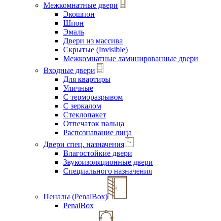
Межкомнатные двери
Экошпон
Шпон
Эмаль
Двери из массива
Скрытые (Invisible)
Межкомнатные ламинированные двери
Входные двери
Для квартиры
Уличные
С терморазрывом
С зеркалом
Стеклопакет
Отпечаток пальца
Распознавание лица
Двери спец. назначения
Влагостойкие двери
Звукоизоляционные двери
Специального назначения
Пеналы (PenalBox)
PenalBox