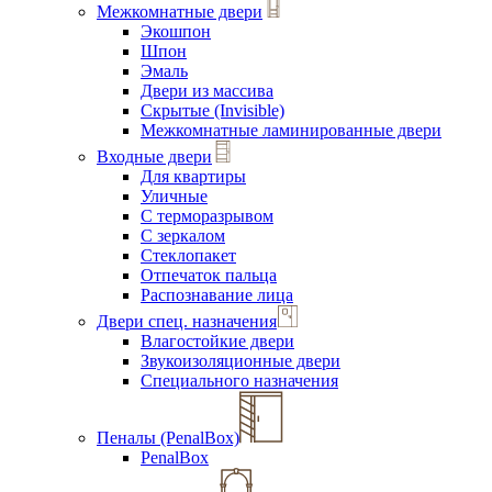
Межкомнатные двери
Экошпон
Шпон
Эмаль
Двери из массива
Скрытые (Invisible)
Межкомнатные ламинированные двери
Входные двери
Для квартиры
Уличные
С терморазрывом
С зеркалом
Стеклопакет
Отпечаток пальца
Распознавание лица
Двери спец. назначения
Влагостойкие двери
Звукоизоляционные двери
Специального назначения
Пеналы (PenalBox)
PenalBox