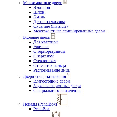
Межкомнатные двери
Экошпон
Шпон
Эмаль
Двери из массива
Скрытые (Invisible)
Межкомнатные ламинированные двери
Входные двери
Для квартиры
Уличные
С терморазрывом
С зеркалом
Стеклопакет
Отпечаток пальца
Распознавание лица
Двери спец. назначения
Влагостойкие двери
Звукоизоляционные двери
Специального назначения
Пеналы (PenalBox)
PenalBox