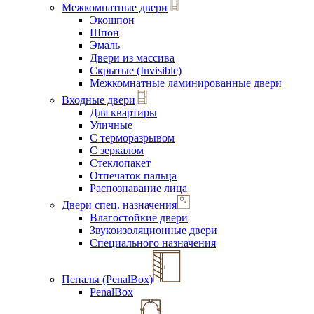
Межкомнатные двери
Экошпон
Шпон
Эмаль
Двери из массива
Скрытые (Invisible)
Межкомнатные ламинированные двери
Входные двери
Для квартиры
Уличные
С терморазрывом
С зеркалом
Стеклопакет
Отпечаток пальца
Распознавание лица
Двери спец. назначения
Влагостойкие двери
Звукоизоляционные двери
Специального назначения
Пеналы (PenalBox)
PenalBox