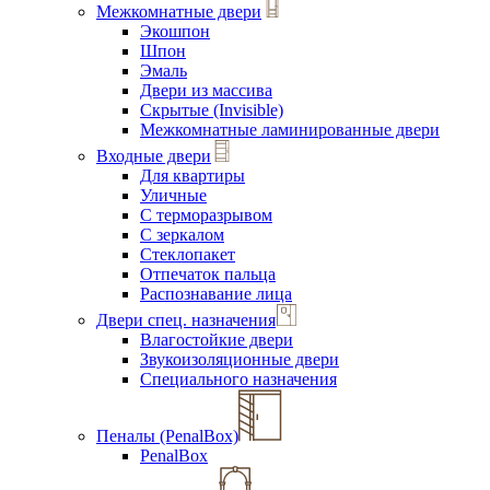
Межкомнатные двери
Экошпон
Шпон
Эмаль
Двери из массива
Скрытые (Invisible)
Межкомнатные ламинированные двери
Входные двери
Для квартиры
Уличные
С терморазрывом
С зеркалом
Стеклопакет
Отпечаток пальца
Распознавание лица
Двери спец. назначения
Влагостойкие двери
Звукоизоляционные двери
Специального назначения
Пеналы (PenalBox)
PenalBox