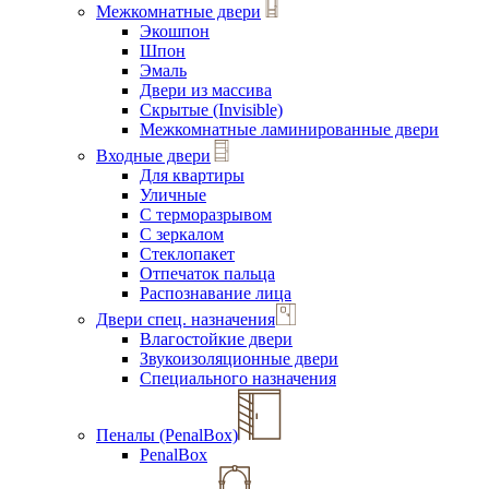
Межкомнатные двери
Экошпон
Шпон
Эмаль
Двери из массива
Скрытые (Invisible)
Межкомнатные ламинированные двери
Входные двери
Для квартиры
Уличные
С терморазрывом
С зеркалом
Стеклопакет
Отпечаток пальца
Распознавание лица
Двери спец. назначения
Влагостойкие двери
Звукоизоляционные двери
Специального назначения
Пеналы (PenalBox)
PenalBox