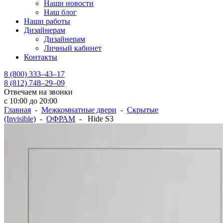
Наши новости
Наш блог
Наши работы
Дизайнерам
Дизайнерам
Личный кабинет
Контакты
8 (800) 333–43–17
8 (812) 748–29–09
Отвечаем на звонки
с 10:00 до 20:00
Главная
-
Межкомнатные двери
-
Скрытые
(Invisible)
-
ОФРАМ
- Hide S3