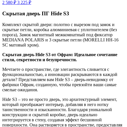
2 580 ₽
3 225 ₽
Скрытая дверь ПГ Hide S3
Комплект скрытой двери: полотно с вырезом под замок и
скрытые петли, коробка алюминиевая с уплотнителем (без
порога), Замок магнитный межкомнатный под фиксатор
MEDIANA POLARIS и 3 скрытые петли (MORELLI HH-16
SC матовый хром).
Скрытая дверь Hide S3 от Офрам: Идеальное сочетание
стиля, секретности и безупречности.
Мечтаете о пространстве, где элегантность сливается с
функциональностью, а инновации раскрываются в каждой
детали? Представляем вам Hide S3 – дверь-невидимку от
фабрики Офрам, созданную, чтобы превзойти ваши самые
смелые ожидания.
Hide S3 – это не просто дверь, это архитектурный элемент,
который преображает интерьер, добавляя в него нотку
таинственности и изысканности. Благодаря уникальной
конструкции и скрытой коробке, дверь идеально
интегрируется в стену, создавая эффект бесшовной
поверхности. Она растворяется в пространстве, предоставляя