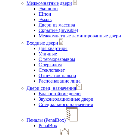
Межкомнатные двери
Экошпон
Шпон
Эмаль
Двери из массива
Скрытые (Invisible)
Межкомнатные ламинированные двери
Входные двери
Для квартиры
Уличные
С терморазрывом
С зеркалом
Стеклопакет
Отпечаток пальца
Распознавание лица
Двери спец. назначения
Влагостойкие двери
Звукоизоляционные двери
Специального назначения
Пеналы (PenalBox)
PenalBox