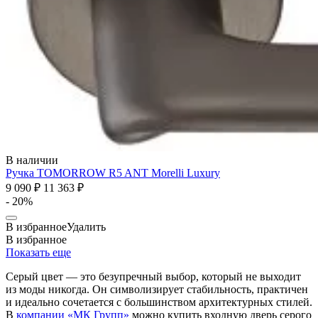
В наличии
Ручка TOMORROW R5 ANT
Morelli Luxury
9 090 ₽
11 363 ₽
- 20%
В избранное
Удалить
В избранное
Показать еще
Серый цвет — это безупречный выбор, который не выходит
из моды никогда. Он символизирует стабильность, практичен
и идеально сочетается с большинством архитектурных стилей.
В
компании «МК Групп»
можно купить входную дверь серого