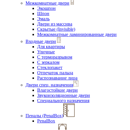
Межкомнатные двери
Экошпон
Шпон
Эмаль
Двери из массива
Скрытые (Invisible)
Межкомнатные ламинированные двери
Входные двери
Для квартиры
Уличные
С терморазрывом
С зеркалом
Стеклопакет
Отпечаток пальца
Распознавание лица
Двери спец. назначения
Влагостойкие двери
Звукоизоляционные двери
Специального назначения
Пеналы (PenalBox)
PenalBox