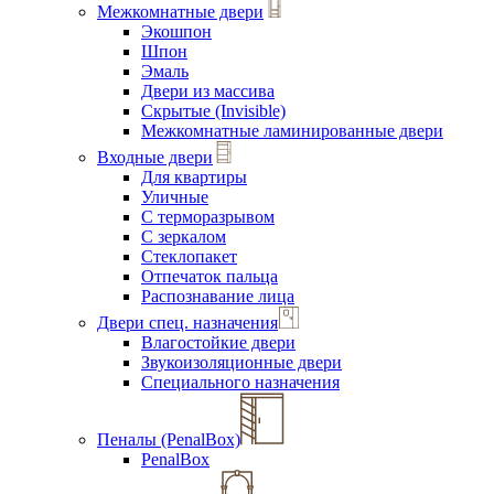
Межкомнатные двери
Экошпон
Шпон
Эмаль
Двери из массива
Скрытые (Invisible)
Межкомнатные ламинированные двери
Входные двери
Для квартиры
Уличные
С терморазрывом
С зеркалом
Стеклопакет
Отпечаток пальца
Распознавание лица
Двери спец. назначения
Влагостойкие двери
Звукоизоляционные двери
Специального назначения
Пеналы (PenalBox)
PenalBox