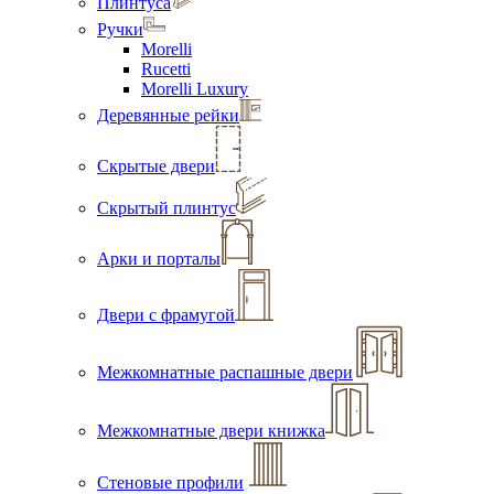
Плинтуса
Ручки
Morelli
Rucetti
Morelli Luxury
Деревянные рейки
Скрытые двери
Скрытый плинтус
Арки и порталы
Двери с фрамугой
Межкомнатные распашные двери
Межкомнатные двери книжка
Стеновые профили