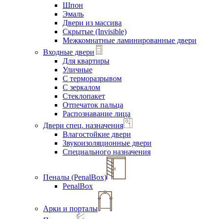
Шпон
Эмаль
Двери из массива
Скрытые (Invisible)
Межкомнатные ламинированные двери
Входные двери
Для квартиры
Уличные
С терморазрывом
С зеркалом
Стеклопакет
Отпечаток пальца
Распознавание лица
Двери спец. назначения
Влагостойкие двери
Звукоизоляционные двери
Специального назначения
Пеналы (PenalBox)
PenalBox
Арки и порталы