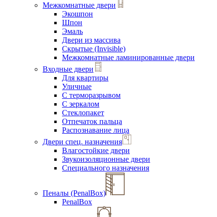
Межкомнатные двери
Экошпон
Шпон
Эмаль
Двери из массива
Скрытые (Invisible)
Межкомнатные ламинированные двери
Входные двери
Для квартиры
Уличные
С терморазрывом
С зеркалом
Стеклопакет
Отпечаток пальца
Распознавание лица
Двери спец. назначения
Влагостойкие двери
Звукоизоляционные двери
Специального назначения
Пеналы (PenalBox)
PenalBox