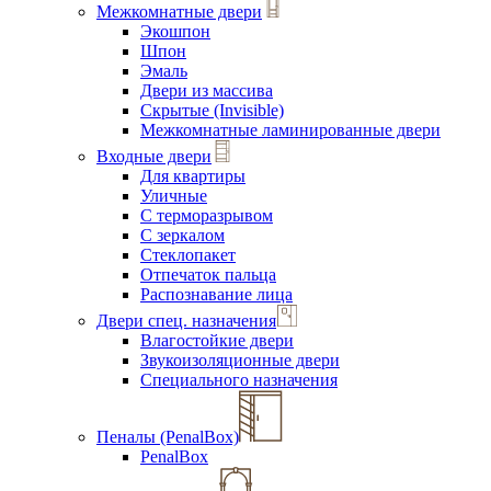
Межкомнатные двери
Экошпон
Шпон
Эмаль
Двери из массива
Скрытые (Invisible)
Межкомнатные ламинированные двери
Входные двери
Для квартиры
Уличные
С терморазрывом
С зеркалом
Стеклопакет
Отпечаток пальца
Распознавание лица
Двери спец. назначения
Влагостойкие двери
Звукоизоляционные двери
Специального назначения
Пеналы (PenalBox)
PenalBox