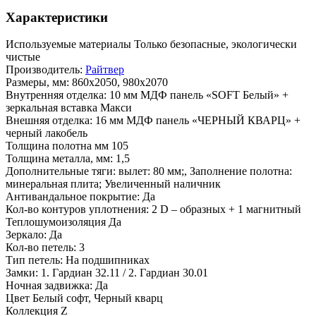
Характеристики
Используемые материалы
Только безопасные, экологически
чистые
Производитель:
Райтвер
Размеры, мм:
860х2050, 980x2070
Внутренняя отделка:
10 мм МДФ панель «SOFT Белый» +
зеркальная вставка Макси
Внешняя отделка:
16 мм МДФ панель «ЧЕРНЫЙ КВАРЦ» +
черный лакобель
Толщина полотна мм
105
Толщина металла, мм:
1,5
Дополнительные тяги:
вылет: 80 мм;, Заполнение полотна:
минеральная плита; Увеличенный наличник
Антивандальное покрытие:
Да
Кол-во контуров уплотнения:
2 D – образных + 1 магнитный
Теплошумоизоляция
Да
Зеркало:
Да
Кол-во петель:
3
Тип петель:
На подшипниках
Замки:
1. Гардиан 32.11 / 2. Гардиан 30.01
Ночная задвижка:
Да
Цвет
Белый софт, Черный кварц
Коллекция
Z