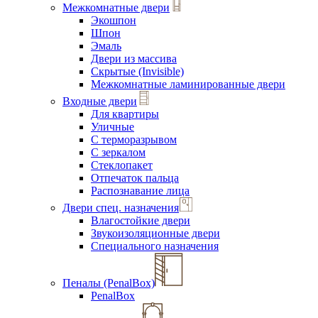
Межкомнатные двери
Экошпон
Шпон
Эмаль
Двери из массива
Скрытые (Invisible)
Межкомнатные ламинированные двери
Входные двери
Для квартиры
Уличные
С терморазрывом
С зеркалом
Стеклопакет
Отпечаток пальца
Распознавание лица
Двери спец. назначения
Влагостойкие двери
Звукоизоляционные двери
Специального назначения
Пеналы (PenalBox)
PenalBox