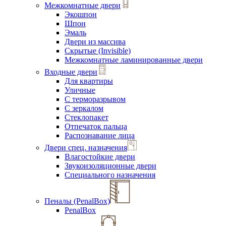
Межкомнатные двери
Экошпон
Шпон
Эмаль
Двери из массива
Скрытые (Invisible)
Межкомнатные ламинированные двери
Входные двери
Для квартиры
Уличные
С терморазрывом
С зеркалом
Стеклопакет
Отпечаток пальца
Распознавание лица
Двери спец. назначения
Влагостойкие двери
Звукоизоляционные двери
Специального назначения
Пеналы (PenalBox)
PenalBox