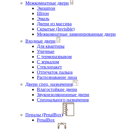
Межкомнатные двери
Экошпон
Шпон
Эмаль
Двери из массива
Скрытые (Invisible)
Межкомнатные ламинированные двери
Входные двери
Для квартиры
Уличные
С терморазрывом
С зеркалом
Стеклопакет
Отпечаток пальца
Распознавание лица
Двери спец. назначения
Влагостойкие двери
Звукоизоляционные двери
Специального назначения
Пеналы (PenalBox)
PenalBox