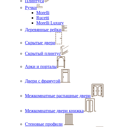
Плинтуса
Ручки
Morelli
Rucetti
Morelli Luxury
Деревянные рейки
Скрытые двери
Скрытый плинтус
Арки и порталы
Двери с фрамугой
Межкомнатные распашные двери
Межкомнатные двери книжка
Стеновые профили