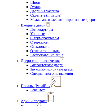
Шпон
Эмаль
Двери из массива
Скрытые (Invisible)
Межкомнатные ламинированные двери
Входные двери
Для квартиры
Уличные
С терморазрывом
С зеркалом
Стеклопакет
Отпечаток пальца
Распознавание лица
Двери спец. назначения
Влагостойкие двери
Звукоизоляционные двери
Специального назначения
Пеналы (PenalBox)
PenalBox
Арки и порталы