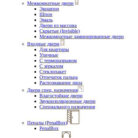
Межкомнатные двери
Экошпон
Шпон
Эмаль
Двери из массива
Скрытые (Invisible)
Межкомнатные ламинированные двери
Входные двери
Для квартиры
Уличные
С терморазрывом
С зеркалом
Стеклопакет
Отпечаток пальца
Распознавание лица
Двери спец. назначения
Влагостойкие двери
Звукоизоляционные двери
Специального назначения
Пеналы (PenalBox)
PenalBox