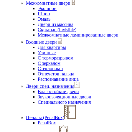
Межкомнатные двери
Экошпон
Шпон
Эмаль
Двери из массива
Скрытые (Invisible)
Межкомнатные ламинированные двери
Входные двери
Для квартиры
Уличные
С терморазрывом
С зеркалом
Стеклопакет
Отпечаток пальца
Распознавание лица
Двери спец. назначения
Влагостойкие двери
Звукоизоляционные двери
Специального назначения
Пеналы (PenalBox)
PenalBox