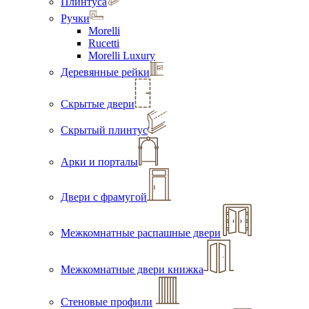
Плинтуса
Ручки
Morelli
Rucetti
Morelli Luxury
Деревянные рейки
Скрытые двери
Скрытый плинтус
Арки и порталы
Двери с фрамугой
Межкомнатные распашные двери
Межкомнатные двери книжка
Стеновые профили