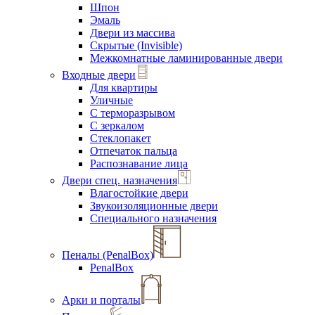
Шпон
Эмаль
Двери из массива
Скрытые (Invisible)
Межкомнатные ламинированные двери
Входные двери
Для квартиры
Уличные
С терморазрывом
С зеркалом
Стеклопакет
Отпечаток пальца
Распознавание лица
Двери спец. назначения
Влагостойкие двери
Звукоизоляционные двери
Специального назначения
Пеналы (PenalBox)
PenalBox
Арки и порталы