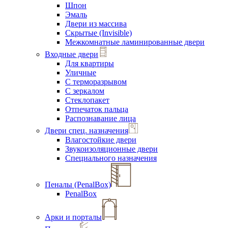
Шпон
Эмаль
Двери из массива
Скрытые (Invisible)
Межкомнатные ламинированные двери
Входные двери
Для квартиры
Уличные
С терморазрывом
С зеркалом
Стеклопакет
Отпечаток пальца
Распознавание лица
Двери спец. назначения
Влагостойкие двери
Звукоизоляционные двери
Специального назначения
Пеналы (PenalBox)
PenalBox
Арки и порталы