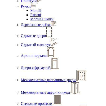
Плинтуса
Ручки
Morelli
Rucetti
Morelli Luxury
Деревянные рейки
Скрытые двери
Скрытый плинтус
Арки и порталы
Двери с фрамугой
Межкомнатные распашные двери
Межкомнатные двери книжка
Стеновые профили