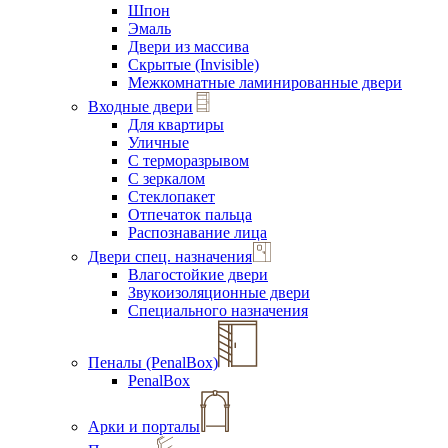
Шпон
Эмаль
Двери из массива
Скрытые (Invisible)
Межкомнатные ламинированные двери
Входные двери
Для квартиры
Уличные
С терморазрывом
С зеркалом
Стеклопакет
Отпечаток пальца
Распознавание лица
Двери спец. назначения
Влагостойкие двери
Звукоизоляционные двери
Специального назначения
Пеналы (PenalBox)
PenalBox
Арки и порталы