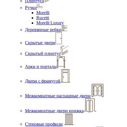
Плинтуса
Ручки
Morelli
Rucetti
Morelli Luxury
Деревянные рейки
Скрытые двери
Скрытый плинтус
Арки и порталы
Двери с фрамугой
Межкомнатные распашные двери
Межкомнатные двери книжка
Стеновые профили