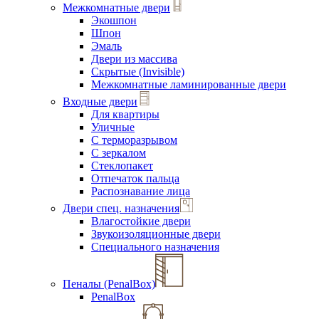
Межкомнатные двери
Экошпон
Шпон
Эмаль
Двери из массива
Скрытые (Invisible)
Межкомнатные ламинированные двери
Входные двери
Для квартиры
Уличные
С терморазрывом
С зеркалом
Стеклопакет
Отпечаток пальца
Распознавание лица
Двери спец. назначения
Влагостойкие двери
Звукоизоляционные двери
Специального назначения
Пеналы (PenalBox)
PenalBox