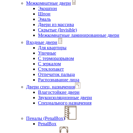
Межкомнатные двери
Экошпон
Шпон
Эмаль
Двери из массива
Скрытые (Invisible)
Межкомнатные ламинированные двери
Входные двери
Для квартиры
Уличные
С терморазрывом
С зеркалом
Стеклопакет
Отпечаток пальца
Распознавание лица
Двери спец. назначения
Влагостойкие двери
Звукоизоляционные двери
Специального назначения
Пеналы (PenalBox)
PenalBox