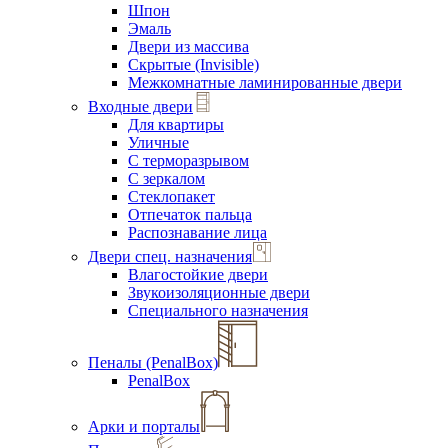
Шпон
Эмаль
Двери из массива
Скрытые (Invisible)
Межкомнатные ламинированные двери
Входные двери
Для квартиры
Уличные
С терморазрывом
С зеркалом
Стеклопакет
Отпечаток пальца
Распознавание лица
Двери спец. назначения
Влагостойкие двери
Звукоизоляционные двери
Специального назначения
Пеналы (PenalBox)
PenalBox
Арки и порталы