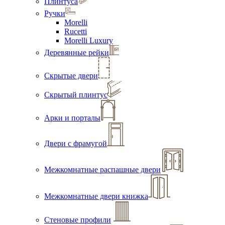
Плинтуса
Ручки
Morelli
Rucetti
Morelli Luxury
Деревянные рейки
Скрытые двери
Скрытый плинтус
Арки и порталы
Двери с фрамугой
Межкомнатные распашные двери
Межкомнатные двери книжка
Стеновые профили