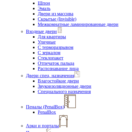
Шпон
Эмаль
Двери из массива
Скрытые (Invisible)
Межкомнатные ламинированные двери
Входные двери
Для квартиры
Уличные
С терморазрывом
С зеркалом
Стеклопакет
Отпечаток пальца
Распознавание лица
Двери спец. назначения
Влагостойкие двери
Звукоизоляционные двери
Специального назначения
Пеналы (PenalBox)
PenalBox
Арки и порталы