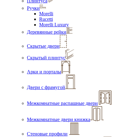
Плинтуса
Ручки
Morelli
Rucetti
Morelli Luxury
Деревянные рейки
Скрытые двери
Скрытый плинтус
Арки и порталы
Двери с фрамугой
Межкомнатные распашные двери
Межкомнатные двери книжка
Стеновые профили