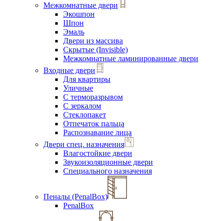
Межкомнатные двери
Экошпон
Шпон
Эмаль
Двери из массива
Скрытые (Invisible)
Межкомнатные ламинированные двери
Входные двери
Для квартиры
Уличные
С терморазрывом
С зеркалом
Стеклопакет
Отпечаток пальца
Распознавание лица
Двери спец. назначения
Влагостойкие двери
Звукоизоляционные двери
Специального назначения
Пеналы (PenalBox)
PenalBox