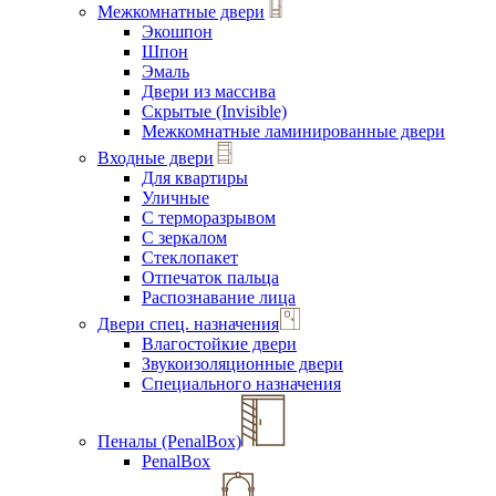
Межкомнатные двери
Экошпон
Шпон
Эмаль
Двери из массива
Скрытые (Invisible)
Межкомнатные ламинированные двери
Входные двери
Для квартиры
Уличные
С терморазрывом
С зеркалом
Стеклопакет
Отпечаток пальца
Распознавание лица
Двери спец. назначения
Влагостойкие двери
Звукоизоляционные двери
Специального назначения
Пеналы (PenalBox)
PenalBox