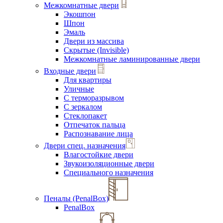
Межкомнатные двери
Экошпон
Шпон
Эмаль
Двери из массива
Скрытые (Invisible)
Межкомнатные ламинированные двери
Входные двери
Для квартиры
Уличные
С терморазрывом
С зеркалом
Стеклопакет
Отпечаток пальца
Распознавание лица
Двери спец. назначения
Влагостойкие двери
Звукоизоляционные двери
Специального назначения
Пеналы (PenalBox)
PenalBox