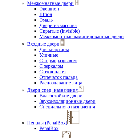
Межкомнатные двери
Экошпон
Шпон
Эмаль
Двери из массива
Скрытые (Invisible)
Межкомнатные ламинированные двери
Входные двери
Для квартиры
Уличные
С терморазрывом
С зеркалом
Стеклопакет
Отпечаток пальца
Распознавание лица
Двери спец. назначения
Влагостойкие двери
Звукоизоляционные двери
Специального назначения
Пеналы (PenalBox)
PenalBox