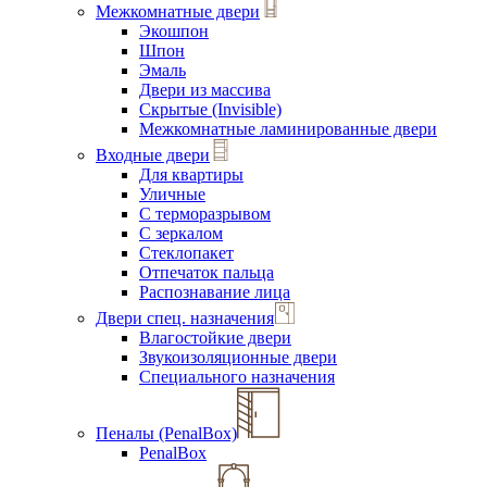
Межкомнатные двери
Экошпон
Шпон
Эмаль
Двери из массива
Скрытые (Invisible)
Межкомнатные ламинированные двери
Входные двери
Для квартиры
Уличные
С терморазрывом
С зеркалом
Стеклопакет
Отпечаток пальца
Распознавание лица
Двери спец. назначения
Влагостойкие двери
Звукоизоляционные двери
Специального назначения
Пеналы (PenalBox)
PenalBox