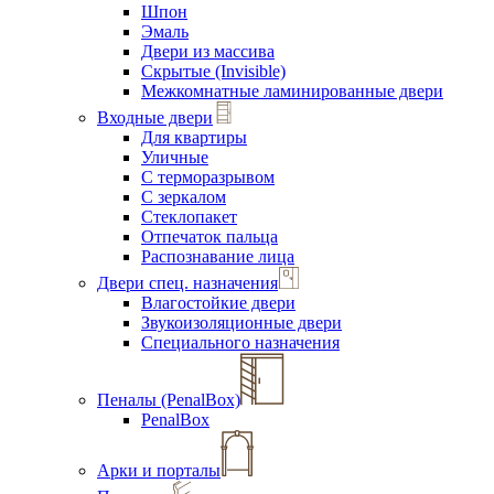
Шпон
Эмаль
Двери из массива
Скрытые (Invisible)
Межкомнатные ламинированные двери
Входные двери
Для квартиры
Уличные
С терморазрывом
С зеркалом
Стеклопакет
Отпечаток пальца
Распознавание лица
Двери спец. назначения
Влагостойкие двери
Звукоизоляционные двери
Специального назначения
Пеналы (PenalBox)
PenalBox
Арки и порталы