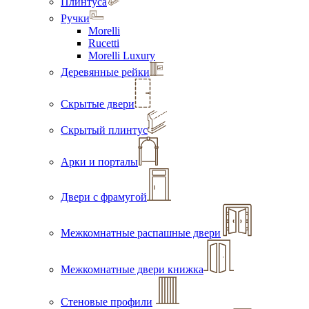
Плинтуса
Ручки
Morelli
Rucetti
Morelli Luxury
Деревянные рейки
Скрытые двери
Скрытый плинтус
Арки и порталы
Двери с фрамугой
Межкомнатные распашные двери
Межкомнатные двери книжка
Стеновые профили