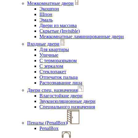
Межкомнатные двери
Экошпон
Шпон
Эмаль
Двери из массива
Скрытые (Invisible)
Межкомнатные ламинированные двери
Входные двери
Для квартиры
Уличные
С терморазрывом
С зеркалом
Стеклопакет
Отпечаток пальца
Распознавание лица
Двери спец. назначения
Влагостойкие двери
Звукоизоляционные двери
Специального назначения
Пеналы (PenalBox)
PenalBox