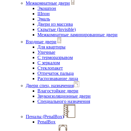
Межкомнатные двери
Экошпон
Шпон
Эмаль
Двери из массива
Скрытые (Invisible)
Межкомнатные ламинированные двери
Входные двери
Для квартиры
Уличные
С терморазрывом
С зеркалом
Стеклопакет
Отпечаток пальца
Распознавание лица
Двери спец. назначения
Влагостойкие двери
Звукоизоляционные двери
Специального назначения
Пеналы (PenalBox)
PenalBox