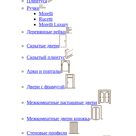
Плинтуса
Ручки
Morelli
Rucetti
Morelli Luxury
Деревянные рейки
Скрытые двери
Скрытый плинтус
Арки и порталы
Двери с фрамугой
Межкомнатные распашные двери
Межкомнатные двери книжка
Стеновые профили