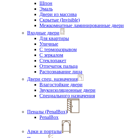
Шпон
Эмаль
Двери из массива
Скрытые (Invisible)
Межкомнатные ламинированные двери
Входные двери
Для квартиры
Уличные
С терморазрывом
С зеркалом
Стеклопакет
Отпечаток пальца
Распознавание лица
Двери спец. назначения
Влагостойкие двери
Звукоизоляционные двери
Специального назначения
Пеналы (PenalBox)
PenalBox
Арки и порталы