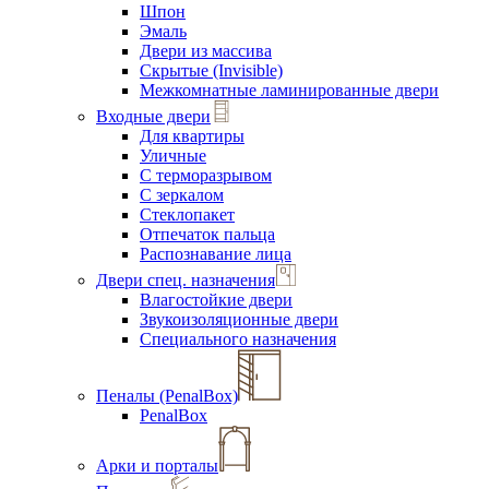
Шпон
Эмаль
Двери из массива
Скрытые (Invisible)
Межкомнатные ламинированные двери
Входные двери
Для квартиры
Уличные
С терморазрывом
С зеркалом
Стеклопакет
Отпечаток пальца
Распознавание лица
Двери спец. назначения
Влагостойкие двери
Звукоизоляционные двери
Специального назначения
Пеналы (PenalBox)
PenalBox
Арки и порталы