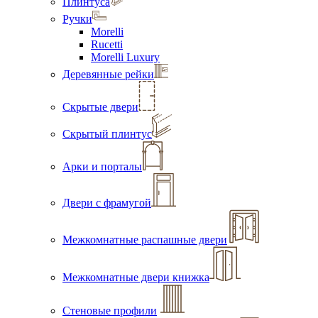
Плинтуса
Ручки
Morelli
Rucetti
Morelli Luxury
Деревянные рейки
Скрытые двери
Скрытый плинтус
Арки и порталы
Двери с фрамугой
Межкомнатные распашные двери
Межкомнатные двери книжка
Стеновые профили