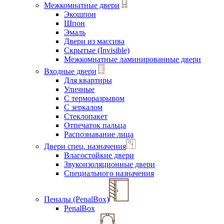
Межкомнатные двери
Экошпон
Шпон
Эмаль
Двери из массива
Скрытые (Invisible)
Межкомнатные ламинированные двери
Входные двери
Для квартиры
Уличные
С терморазрывом
С зеркалом
Стеклопакет
Отпечаток пальца
Распознавание лица
Двери спец. назначения
Влагостойкие двери
Звукоизоляционные двери
Специального назначения
Пеналы (PenalBox)
PenalBox