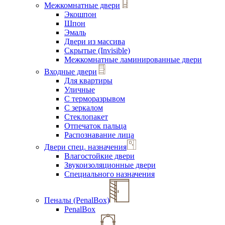
Межкомнатные двери
Экошпон
Шпон
Эмаль
Двери из массива
Скрытые (Invisible)
Межкомнатные ламинированные двери
Входные двери
Для квартиры
Уличные
С терморазрывом
С зеркалом
Стеклопакет
Отпечаток пальца
Распознавание лица
Двери спец. назначения
Влагостойкие двери
Звукоизоляционные двери
Специального назначения
Пеналы (PenalBox)
PenalBox