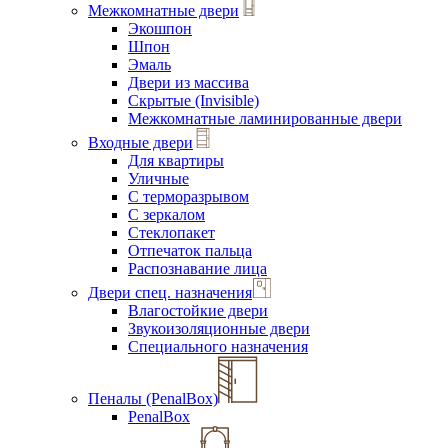
Межкомнатные двери
Экошпон
Шпон
Эмаль
Двери из массива
Скрытые (Invisible)
Межкомнатные ламинированные двери
Входные двери
Для квартиры
Уличные
С терморазрывом
С зеркалом
Стеклопакет
Отпечаток пальца
Распознавание лица
Двери спец. назначения
Влагостойкие двери
Звукоизоляционные двери
Специального назначения
Пеналы (PenalBox)
PenalBox