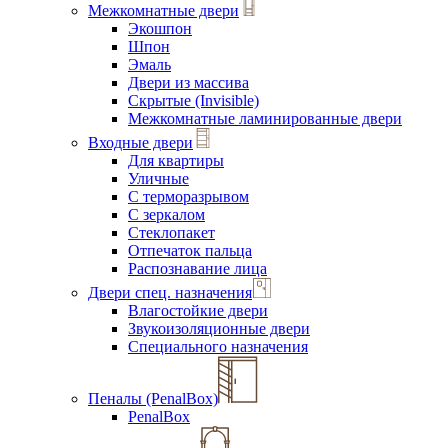
Межкомнатные двери
Экошпон
Шпон
Эмаль
Двери из массива
Скрытые (Invisible)
Межкомнатные ламинированные двери
Входные двери
Для квартиры
Уличные
С терморазрывом
С зеркалом
Стеклопакет
Отпечаток пальца
Распознавание лица
Двери спец. назначения
Влагостойкие двери
Звукоизоляционные двери
Специального назначения
Пеналы (PenalBox)
PenalBox