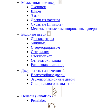
Межкомнатные двери
Экошпон
Шпон
Эмаль
Двери из массива
Скрытые (Invisible)
Межкомнатные ламинированные двери
Входные двери
Для квартиры
Уличные
С терморазрывом
С зеркалом
Стеклопакет
Отпечаток пальца
Распознавание лица
Двери спец. назначения
Влагостойкие двери
Звукоизоляционные двери
Специального назначения
Пеналы (PenalBox)
PenalBox