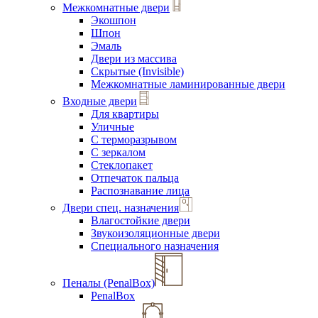
Межкомнатные двери
Экошпон
Шпон
Эмаль
Двери из массива
Скрытые (Invisible)
Межкомнатные ламинированные двери
Входные двери
Для квартиры
Уличные
С терморазрывом
С зеркалом
Стеклопакет
Отпечаток пальца
Распознавание лица
Двери спец. назначения
Влагостойкие двери
Звукоизоляционные двери
Специального назначения
Пеналы (PenalBox)
PenalBox