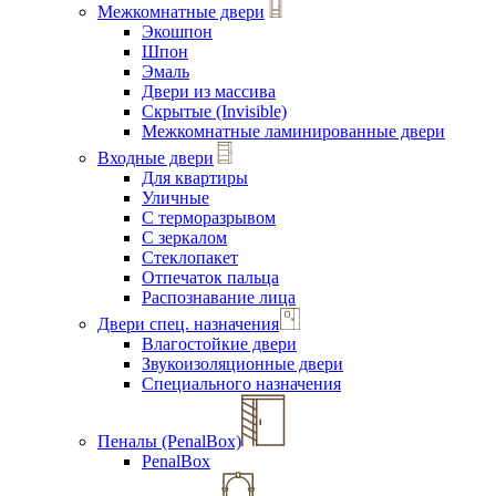
Межкомнатные двери
Экошпон
Шпон
Эмаль
Двери из массива
Скрытые (Invisible)
Межкомнатные ламинированные двери
Входные двери
Для квартиры
Уличные
С терморазрывом
С зеркалом
Стеклопакет
Отпечаток пальца
Распознавание лица
Двери спец. назначения
Влагостойкие двери
Звукоизоляционные двери
Специального назначения
Пеналы (PenalBox)
PenalBox