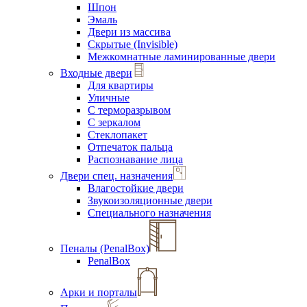
Шпон
Эмаль
Двери из массива
Скрытые (Invisible)
Межкомнатные ламинированные двери
Входные двери
Для квартиры
Уличные
С терморазрывом
С зеркалом
Стеклопакет
Отпечаток пальца
Распознавание лица
Двери спец. назначения
Влагостойкие двери
Звукоизоляционные двери
Специального назначения
Пеналы (PenalBox)
PenalBox
Арки и порталы