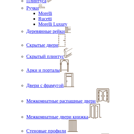
Плинтуса
Ручки
Morelli
Rucetti
Morelli Luxury
Деревянные рейки
Скрытые двери
Скрытый плинтус
Арки и порталы
Двери с фрамугой
Межкомнатные распашные двери
Межкомнатные двери книжка
Стеновые профили