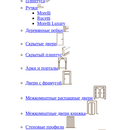
Плинтуса
Ручки
Morelli
Rucetti
Morelli Luxury
Деревянные рейки
Скрытые двери
Скрытый плинтус
Арки и порталы
Двери с фрамугой
Межкомнатные распашные двери
Межкомнатные двери книжка
Стеновые профили