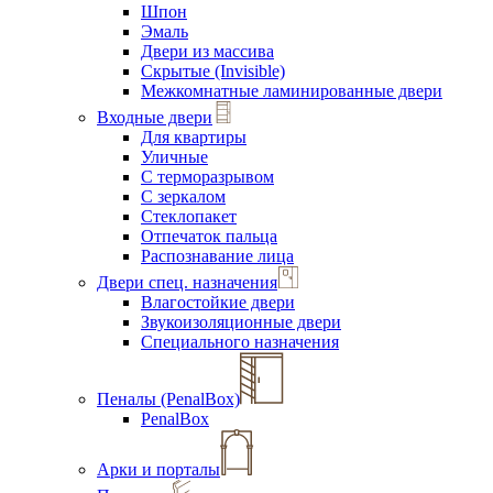
Шпон
Эмаль
Двери из массива
Скрытые (Invisible)
Межкомнатные ламинированные двери
Входные двери
Для квартиры
Уличные
С терморазрывом
С зеркалом
Стеклопакет
Отпечаток пальца
Распознавание лица
Двери спец. назначения
Влагостойкие двери
Звукоизоляционные двери
Специального назначения
Пеналы (PenalBox)
PenalBox
Арки и порталы